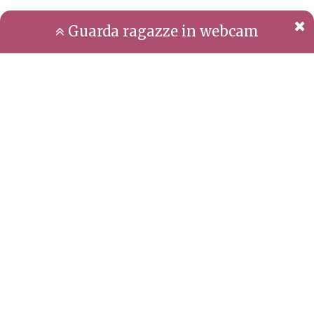
Guarda ragazze in webcam
Milf a Bari
SCRIVICI
COOKIES
TERMINI